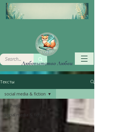
Любопытство Любви
Тексты
social media & fiction
All Posts
social media & fiction