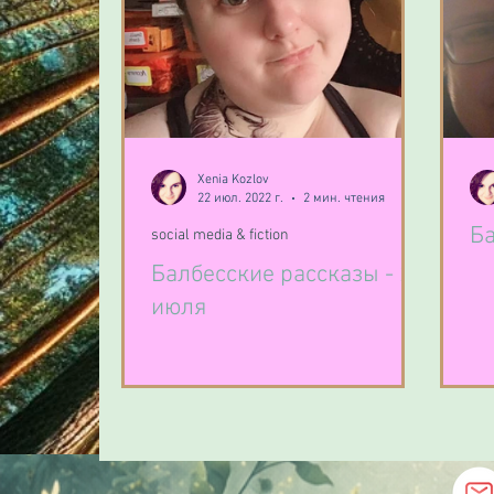
Xenia Kozlov
22 июл. 2022 г.
2 мин. чтения
Ба
social media & fiction
Балбесские рассказы - 21
июля