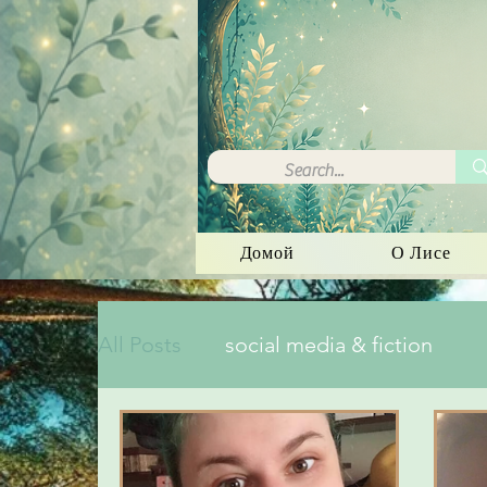
Домой
О Лисе
All Posts
social media & fiction