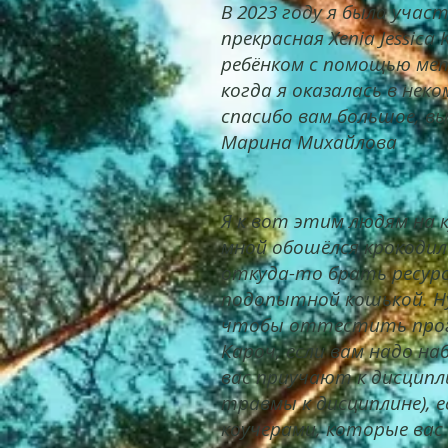
В 2023 году я была учас
прекрасная Xenia Jessica
ребёнком с помощью мет
когда я оказалась в не
спасибо вам большое, вы
Марина Михайлова
Я к вот этим людям на к
мной обошёлся крокодил
откуда-то брать ресурс
подопытной кошькой. Ну
чтобы оттестить прог
Кароч, если вам надо на
вас приучают к дисципли
травмы к дисциплине), 
коучерами, которые вас 