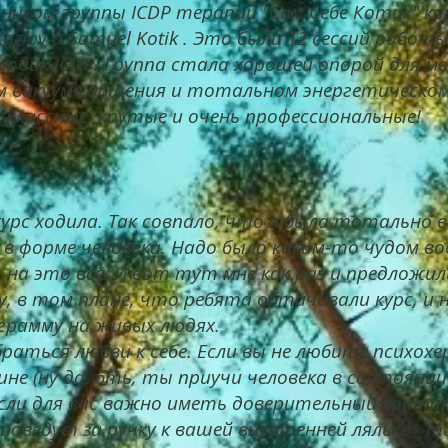
тником группы ICDP терапии "Сам Себе Котик" к
 Kozlov и Samuel Kotik . Это были 12 сессий рабо
одик ICDP. Группа стала хорошей опорой для мен
ком вакууме общения и тотальном энергетическо
 классные, крутые и очень профессиональные!
урс ходила. Так совпало, что я была тотально 
 в форме человека. Надо было каким-то чудом в
 на это всё. И вот тут мне как раз и предложи
, в том плане, что ребята обтачивали курс, и 
рамму на живых людях.
браться любви к себе. Если вы не любите психо
не (ну да, бть, ты приучи человека в состоянии
если для вас важно иметь доверительный конт
поведут за ручку к вашей внутренней ляльке - т