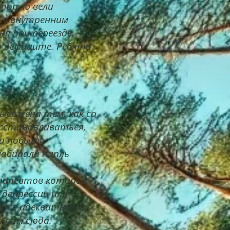
оторую вели
ты с внутренним
я при переезде,
м дефиците. Ребята
высажена тем, как со
осстанавливаться,
ли побыть
набирали пипль
херапевтов которые
 депрессии или
акт с адекватными
о вам сюда.