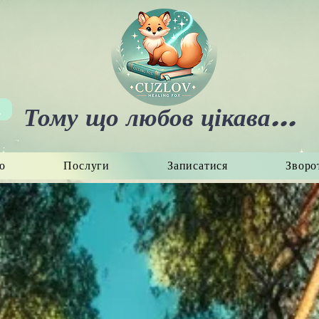
Тому що любов цікава...
ю
Послуги
Записатися
Зворот